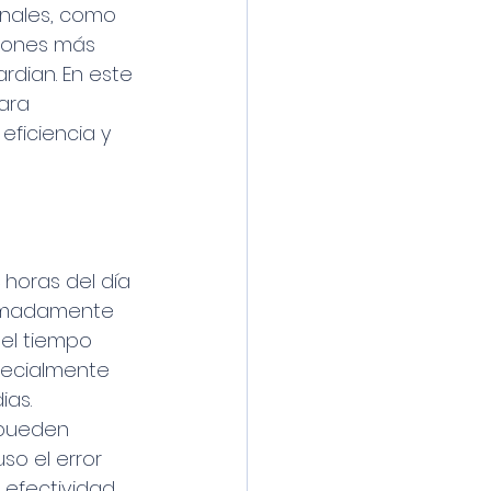
onales, como 
ciones más 
rdian. En este 
ara 
ficiencia y 
 horas del día 
remadamente 
 el tiempo 
pecialmente 
ias.
 pueden 
so el error 
efectividad 