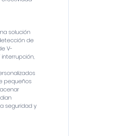
na solución 
detección de 
de V-
nterrupción, 
ersonalizados 
de pequeños 
macenar 
dian 
la seguridad y 