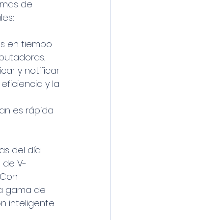
emas de 
les:
s en tiempo 
mputadoras.
ar y notificar 
iciencia y la 
an es rápida 
as del día 
a de V-
 Con 
ia gama de 
n inteligente 