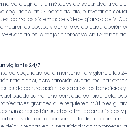
ema de elegir entre métodos de seguridad tradici
de seguridad las 24 horas del día, o invertir en solu
tes, como los sistemas de videovigilancia de V-Gua
comparar los costos y beneficios de cada opción p
V-Guardian es la mejor alternativa en términos de e
un vigilante 24/7:
nte de seguridad para mantener la vigilancia las 24
ión tradicional, pero también puede resultar ext
costos de contratación, los salarios, los beneficios y
ensual puede sumar una cantidad considerable, es
ropiedades grandes que requieren múltiples guard
ntes humanos están sujetos a limitaciones físicas y
ortantes debido al cansancio, la distracción o inclu
e dejar brechas en la seguridad y comprometer la 