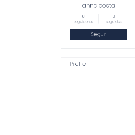
anna.costa
0
0
seguidores
seguidos
Seguir
Profile